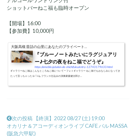
アルコールワンドリンク付
ショットバーねこ福も臨時オープン
【開場】16:00
【参加費】10,000円
大阪高槻 昔話の山里にあなたのプライベート...
『ブルーノートみたいにラグジュアリ
ー♪七夕の夜をねこ福でどうぞ』
https://ameblo.jp/salon-de-shichifuku/entry-12743179633.html
ギャラリーねこ福はこんなところねこ福について＊フォトギャラリー ねこ福でもおなじみになってき
たって言っちゃった (≧▽≦)｡.フランス仕込みの演奏家森健太郎さ…
次の投稿 【終演】2022 08/27 (土) 19:00
オカリナ＆アコーディオンライブ CAFE バル MASSA
(阪急六甲駅)