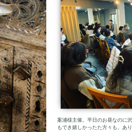
案浦様主催。平日のお昼なのに
もでき嬉しかったた方々も。あ