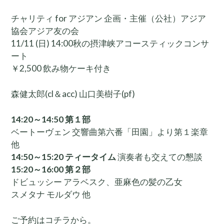
チャリティ for アジアン 企画・主催（公社）アジア
協会アジア友の会
11/11 (日) 14:00秋の摂津峡アコースティックコンサ
ート
￥2,500 飲み物ケーキ付き
森健太郎(cl＆acc) 山口美樹子(pf)
14:20～14:50 第１部
ベートーヴェン 交響曲第六番「田園」より第１楽章
他
14:50～15:20 ティータイム
演奏者も交えての懇談
15:20～16:00 第２部
ドビュッシー アラベスク、亜麻色の髪の乙女
スメタナ モルダウ 他
ご予約はコチラから。