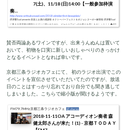
7(土)、11/18 (日)14:00【一般参加枠演
奏...
http://www.settsukyosaal.com/2018-oktoberfest-beaujolais/
摂津響Saal presents 音楽とお酒の感謝祭 オクトーバーフェスト＆ボジョレヌーボー解禁祭 摂津響Saal
に集まる音楽家の陽気なリズムに揺られながら、ビールとワインのお祭りを楽しみましょう！！ ◆4日
間開催！ 10月12日(金) 乾杯18:00 10月13日(土) 乾杯14:00 11月17...
賛否両論あるワインですが、出来うんぬんは置いて
おいて、初物を口実に新しいおしゃべりのきっかけ
となるイベントとなれば幸いです。
京都三条ラジオカフェにて、 初のラジオ出演でこの
イベントを宣伝させていただいてたのですが、放送
日のことはすっかり忘れており自分でも聞き逃して
しまいました。こちらで縮小版が聞けるようです。
FM79.7MHz京都三条ラジオカフェ
65 shares
2018-11-11OA アコーディオン奏者 森
健太郎さんが来た！(1) - 京都ＴＯＤＡＹ
【FM7...