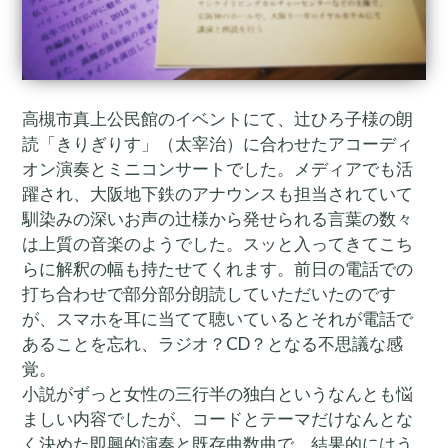
高槻市真上公民館のイベントにて、辻ひろ子様の朗
読「きりぎりす」（太宰治）に合わせたアコーディ
オン演奏とミニコンサートでした。メディアでも活
躍され、大阪地下鉄のアナウンスも担当されていて
馴染みの深いお声の辻様から発せられる言葉の数々
は上質の音楽のようでした。スッと入ってきてこち
らに解釈の幅も持たせてくれます。前日の電話での
打ち合わせで部分部分朗読していただいたのです
が、スマホを耳に当てて聴いているとそれが電話で
あることを忘れ、ラジオ？CD？となる不思議な感
覚。
小説がずっと女性の三行半の独白というなんとも悩
ましい内容でしたが、コードとテーマだけなんとな
く決めた即興的演奏と既存曲数曲で、結果的にはう