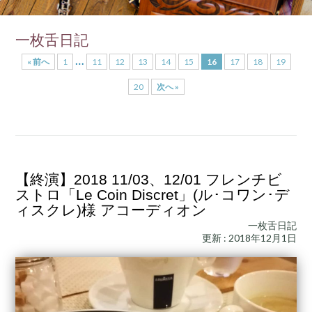
一枚舌日記
…
« 前へ
1
11
12
13
14
15
16
17
18
19
20
次へ »
【終演】2018 11/03、12/01 フレンチビ
ストロ「Le Coin Discret」(ル･コワン･デ
ィスクレ)様 アコーディオン
一枚舌日記
更新 : 2018年12月1日